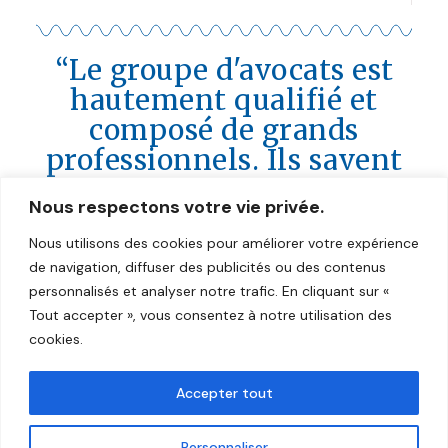
“Le groupe d'avocats est
hautement qualifié et
composé de grands
professionnels. Ils savent
exactement comment
Nous respectons votre vie privée.
gérer le processus. Je suis
vraiment impressionné
Nous utilisons des cookies pour améliorer votre expérience
de navigation, diffuser des publicités ou des contenus
par leurs conseils pour
personnalisés et analyser notre trafic. En cliquant sur «
résoudre mon cas. Merci
Tout accepter », vous consentez à notre utilisation des
beaucoup pour leur
cookies.
soutien et leurs conseils
juridiques.” (P.Bautista)
Accepter tout
Personnaliser