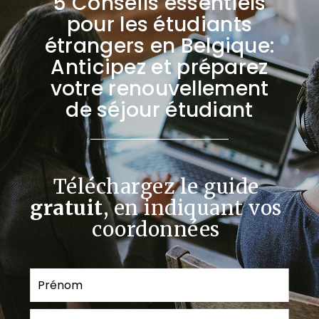
5 Conseils essentiels
pour les étudiants
étrangers en Belgique:
Anticipez et préparez
votre renouvellement
de séjour étudiant
Téléchargez le guide
gratuit
, en indiquant vos
coordonnées